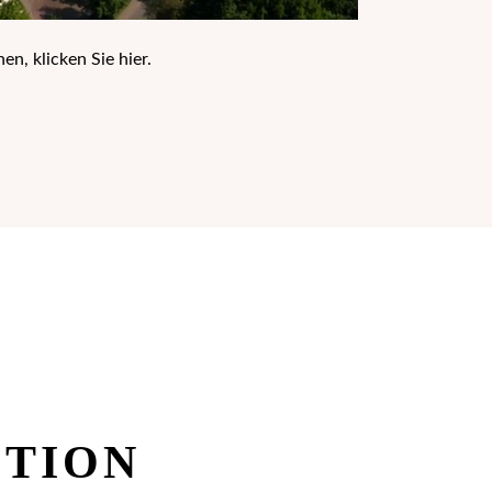
en, klicken Sie
hier
.
ITION