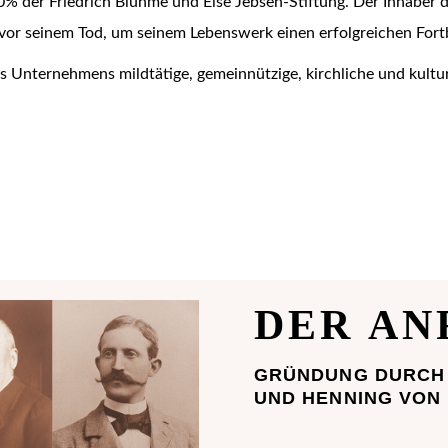
0% der Friedrich Bluhme und Else Jebsen-Stiftung. Der Inhaber 
 vor seinem Tod, um seinem Lebenswerk einen erfolgreichen Fort
es Unternehmens mildtätige, gemeinnützige, kirchliche und kultur
DER AN
GRÜNDUNG DURCH 
UND HENNING VON