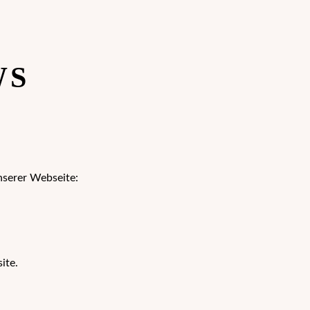
WS
nserer Webseite:
ite.