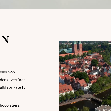
EN
eller von
denkuvertüren
lbfabrikate für
hocolatiers,