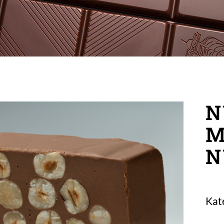
N
M
N
Kat