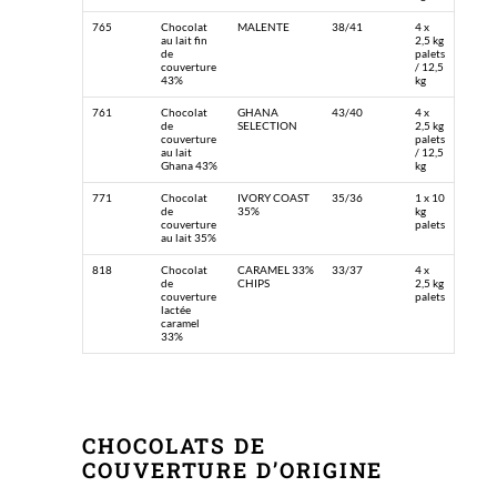
765
Chocolat
MALENTE
38/41
4 x
au lait fin
2,5 kg
de
palets
couverture
/ 12,5
43%
kg
761
Chocolat
GHANA
43/40
4 x
de
SELECTION
2,5 kg
couverture
palets
au lait
/ 12,5
Ghana 43%
kg
771
Chocolat
IVORY COAST
35/36
1 x 10
de
35%
kg
couverture
palets
au lait 35%
818
Chocolat
CARAMEL 33%
33/37
4 x
de
CHIPS
2,5 kg
couverture
palets
lactée
caramel
33%
CHOCOLATS DE
COUVERTURE D’ORIGINE