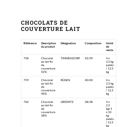
CHOCOLATS DE
COUVERTURE LAIT
Référence
Description
Désignation
Composition
Unité
du produit
de
vente
758
Chocolat
TIMMENDORF
42/39
4 x
au lait fin
2,5 kg
de
palets
couverture
/ 12,5
42%
kg
759
Chocolat
RÜGEN
40/40
4 x
au lait fin
2,5 kg
de
palets
couverture
/ 12,5
40%
kg
760
Chocolat
GRÖMITZ
38/38
4 x
au lait fin
2,5
de
kg+1
couverture
x 10
38%
kg
palets
/ 12,5
kg