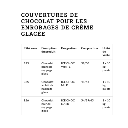
COUVERTURES DE
CHOCOLAT POUR LES
ENROBAGES DE CRÈME
GLACÉE
Référence
Description
Désignation
Composition
Unité
du produit
de
vente
823
Chocolat
ICE CHOC
38/50
1 x 10
blanc de
WHITE
kg
nappage
palets
glace
825
Chocolat
ICE CHOC
41/45
1 x 10
au lait de
MILK
kg
nappage
palets
glace
826
Chocolat
ICE CHOC
54/39/45
1 x 10
noir de
DARK
kg
nappage
palets
glace