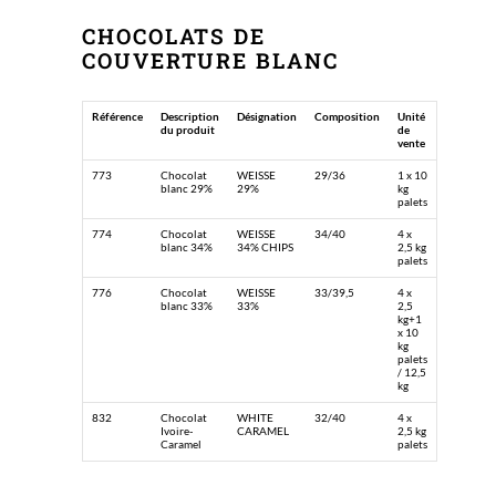
CHOCOLATS DE
COUVERTURE BLANC
Référence
Description
Désignation
Composition
Unité
du produit
de
vente
773
Chocolat
WEISSE
29/36
1 x 10
blanc 29%
29%
kg
palets
774
Chocolat
WEISSE
34/40
4 x
blanc 34%
34% CHIPS
2,5 kg
palets
776
Chocolat
WEISSE
33/39,5
4 x
blanc 33%
33%
2,5
kg+1
x 10
kg
palets
/ 12,5
kg
832
Chocolat
WHITE
32/40
4 x
Ivoire-
CARAMEL
2,5 kg
Caramel
palets