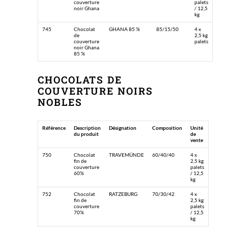
couverture
palets
noir Ghana
/ 12,5
kg
745
Chocolat
GHANA 85 %
85/15/50
4 x
de
2,5 kg
couverture
palets
noir Ghana
85 %
CHOCOLATS DE
COUVERTURE NOIRS
NOBLES
Référence
Description
Désignation
Composition
Unité
du produit
de
vente
750
Chocolat
TRAVEMÜNDE
60/40/40
4 x
fin de
2,5 kg
couverture
palets
60%
/ 12,5
kg
752
Chocolat
RATZEBURG
70/30/42
4 x
fin de
2,5 kg
couverture
palets
70%
/ 12,5
kg