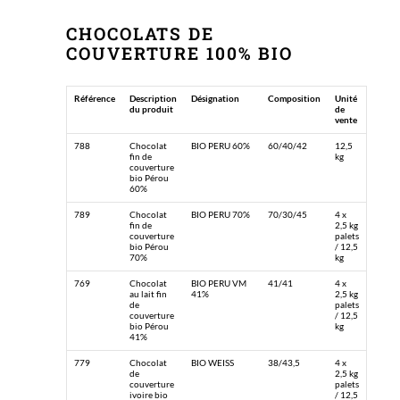
CHOCOLATS DE
COUVERTURE 100% BIO
Référence
Description
Désignation
Composition
Unité
du produit
de
vente
788
Chocolat
BIO PERU 60%
60/40/42
12,5
fin de
kg
couverture
bio Pérou
60%
789
Chocolat
BIO PERU 70%
70/30/45
4 x
fin de
2,5 kg
couverture
palets
bio Pérou
/ 12,5
70%
kg
769
Chocolat
BIO PERU VM
41/41
4 x
au lait fin
41%
2,5 kg
de
palets
couverture
/ 12,5
bio Pérou
kg
41%
779
Chocolat
BIO WEISS
38/43,5
4 x
de
2,5 kg
couverture
palets
ivoire bio
/ 12,5