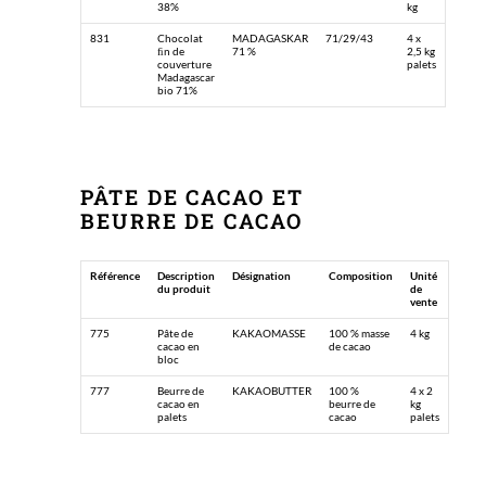
38%
kg
831
Chocolat
MADAGASKAR
71/29/43
4 x
ﬁn de
71 %
2,5 kg
couverture
palets
Madagascar
bio 71%
PÂTE DE CACAO ET
BEURRE DE CACAO
Référence
Description
Désignation
Composition
Unité
du produit
de
vente
775
Pâte de
KAKAOMASSE
100 % masse
4 kg
cacao en
de cacao
bloc
777
Beurre de
KAKAOBUTTER
100 %
4 x 2
cacao en
beurre de
kg
palets
cacao
palets