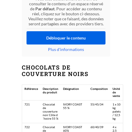
consulter le contenu d'un espace réservé
de
Par défaut
. Pour accéder au contenu
réel, cliquez sur le bouton ci-dessous.
Veuillez noter que ce faisant, des données
seront partagées avec des providers tiers.
Débloquer le contenu
Plus d'informations
CHOCOLATS DE
COUVERTURE NOIRS
Référence
Description
Désignation
Composition
Unité
du produit
de
vente
721
Chocolat
IVORY COAST
55/45/34
1 x 10
de
55 %
kg
couverture
palets
noir Côte d
/ 12,5
´Ivoire 55 %
kg
722
Chocolat
IVORY COAST
60/40/39
4 x
de
60%
2,5