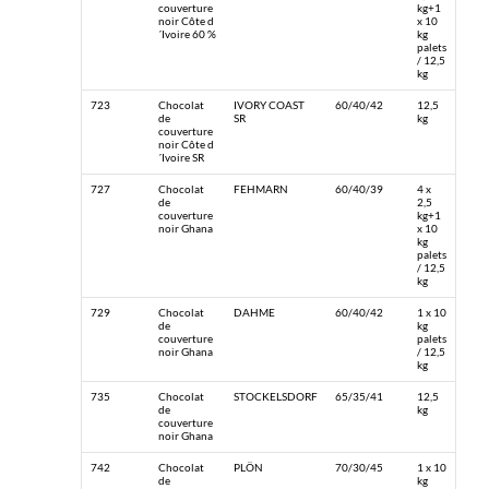
couverture
kg+1
noir Côte d
x 10
´Ivoire 60 %
kg
palets
/ 12,5
kg
723
Chocolat
IVORY COAST
60/40/42
12,5
de
SR
kg
couverture
noir Côte d
´Ivoire SR
727
Chocolat
FEHMARN
60/40/39
4 x
de
2,5
couverture
kg+1
noir Ghana
x 10
kg
palets
/ 12,5
kg
729
Chocolat
DAHME
60/40/42
1 x 10
de
kg
couverture
palets
noir Ghana
/ 12,5
kg
735
Chocolat
STOCKELSDORF
65/35/41
12,5
de
kg
couverture
noir Ghana
742
Chocolat
PLÖN
70/30/45
1 x 10
de
kg